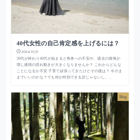
40代女性の自己肯定感を上げるには？
2024.10.31
30代が終わり40代が始まると将来への不安や、過去の後悔が
増し感情の揺れ動きが大きくなりませんか？ これからどんな
ことになるか不安 子育て頑張ってきたけどその後は？ 今のま
までいいのかな？でも何か特別できる訳じゃないし。...
Blog