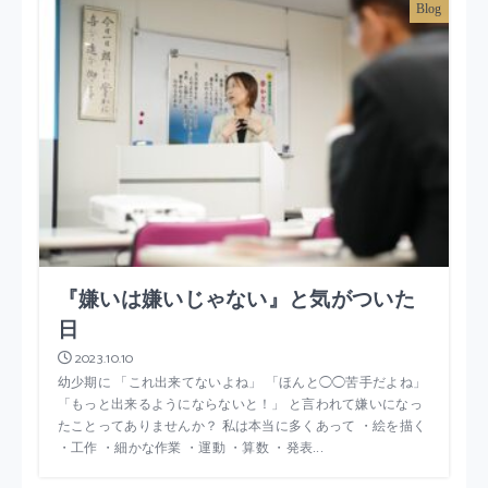
Blog
『嫌いは嫌いじゃない』と気がついた
日
2023.10.10
幼少期に 「これ出来てないよね」 「ほんと◯◯苦手だよね」
「もっと出来るようにならないと！」 と言われて嫌いになっ
たことってありませんか？ 私は本当に多くあって ・絵を描く
・工作 ・細かな作業 ・運動 ・算数 ・発表...