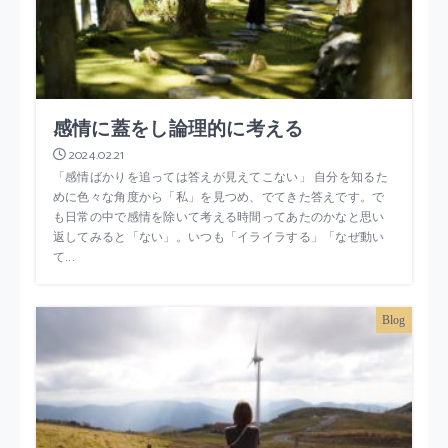
感情に蓋をし論理的に考える
2024.02.21
「感情ばかりを追っては答えが見えてこない」 自分を知るた
めに色々な角度から「私」を見つめ、でてきた答えです。で
も日常の中で感情を除いて考える時間ってあたのかなと思い
返してみると「ない」。いつも「イライラする」「なぜ動い
て...
Blog